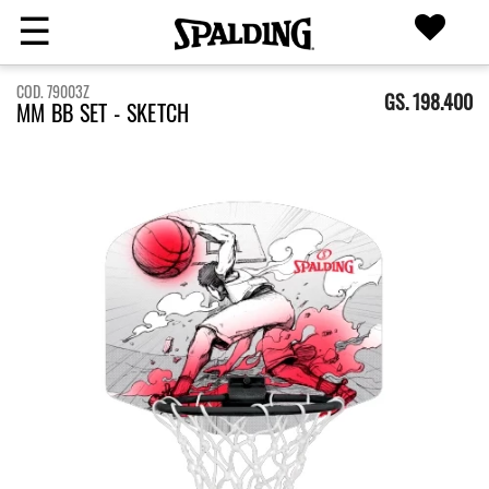
☰
COD. 79003Z
GS. 198.400
MM BB SET - SKETCH